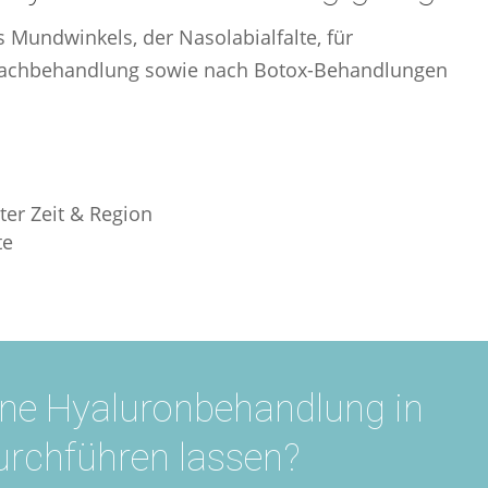
s Mundwinkels, der Nasolabialfalte, für
ennachbehandlung sowie nach Botox-Behandlungen
ter Zeit & Region
te
ine Hyaluronbehandlung in
urchführen lassen?