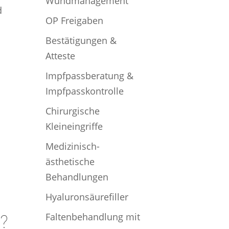
Wundmanagement
d
OP Freigaben
Bestätigungen &
Atteste
Impfpassberatung &
Impfpasskontrolle
Chirurgische
Kleineingriffe
Medizinisch-
ästhetische
Behandlungen
Hyaluronsäurefiller
Faltenbehandlung mit
t?