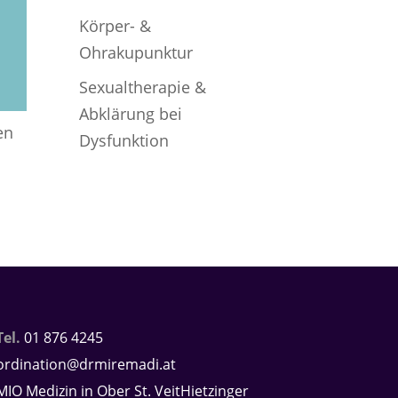
Körper- &
Ohrakupunktur
Sexualtherapie &
Abklärung bei
en
Dysfunktion
Tel.
01 876 4245
ordination@drmiremadi.at
MIO Medizin in Ober St. VeitHietzinger