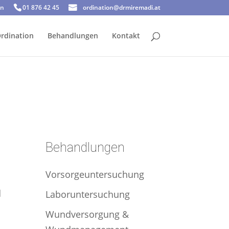
en
01 876 42 45
ordination@drmiremadi.at
rdination
Behandlungen
Kontakt
Behandlungen
Vorsorgeuntersuchung
d
Laboruntersuchung
Wundversorgung &