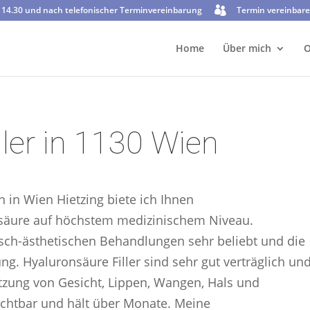
b 14.30 und nach telefonischer Terminvereinbarung
Termin vereinbar
Home
Über mich
O
ller in 1130 Wien
n in Wien Hietzing biete ich Ihnen
nsäure auf höchstem medizinischem Niveau.
isch-ästhetischen Behandlungen sehr beliebt und die
ng. Hyaluronsäure Filler sind sehr gut verträglich un
itzung von Gesicht, Lippen, Wangen, Hals und
ichtbar und hält über Monate. Meine