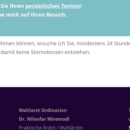
 Sie Ihren
persönlichen Termin
!
ue mich auf Ihren Besuch.
nehmen können, ersuche ich Sie, mindestens 24 Stund
 damit keine Stornokosten entstehen.
Wahlarzt Ordination
Dr. Niloofar Miremadi
Praktische Ärztin / Wahlärztin